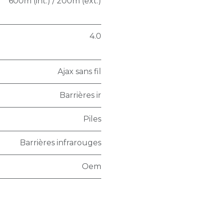
600m (int.) / 200m (ext.)
4.0
Ajax sans fil
Barrières ir
Piles
Barrières infrarouges
Oem