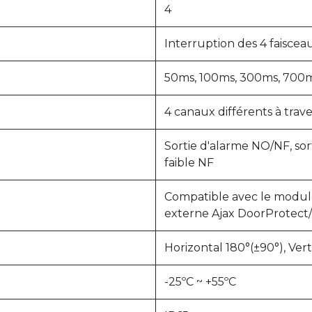
4
Interruption des 4 faiscea
50ms, 100ms, 300ms, 700m
4 canaux différents à trav
Sortie d'alarme NO/NF, sor
faible NF
Compatible avec le module
externe Ajax DoorProtect
Horizontal 180°(±90°), Vert
-25ºC ~ +55ºC