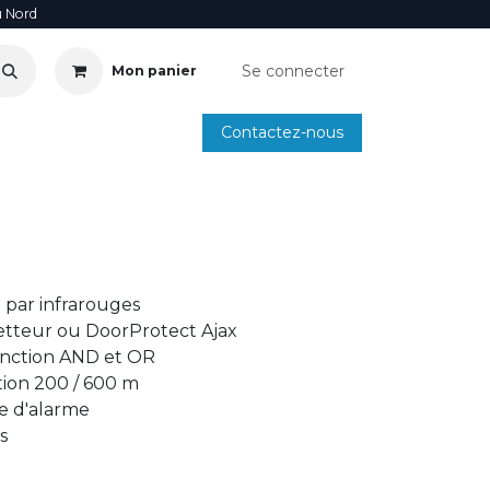
u Nord
Se connecter
Mon panier
Contactez-nous
SOIRE
ANNUAIRE INSTALLATEURS
SMARTPHONE
 par infrarouges
etteur ou DoorProtect Ajax
Fonction AND et OR
tion 200 / 600 m
e d'alarme
s