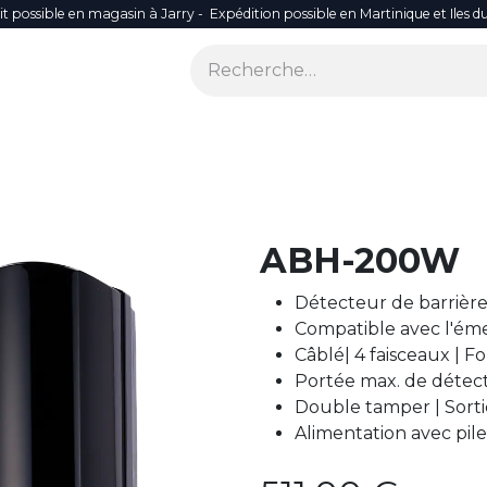
it possible en magasin à Jarry - Expédition possible en Martinique et Iles d
ONS
SÉCURITÉ
SMART LIFE
RÉSEAU WIFI
ACCES
ABH-200W
Détecteur de barrière
Compatible avec l'ém
Câblé| 4 faisceaux | 
Portée max. de détec
Double tamper | Sorti
Alimentation avec pile