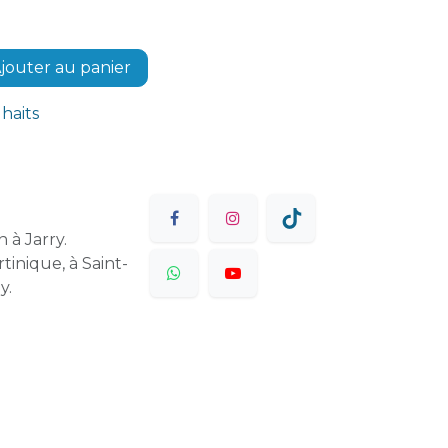
jouter au panier
uhaits
 à Jarry.
tinique, à Saint-
y.