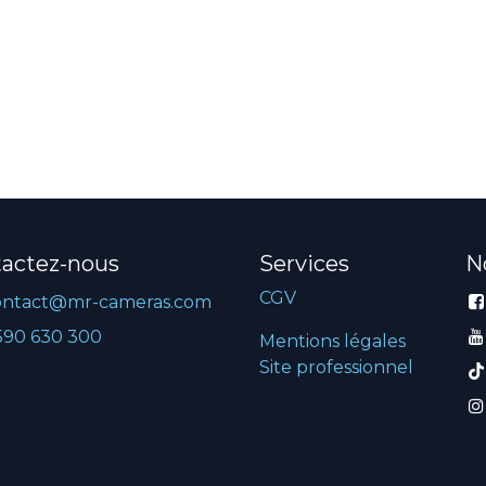
actez-nous
Services
N
CGV
ontact@mr-cameras.com
590 630 300
Mentions légales
Site professionnel