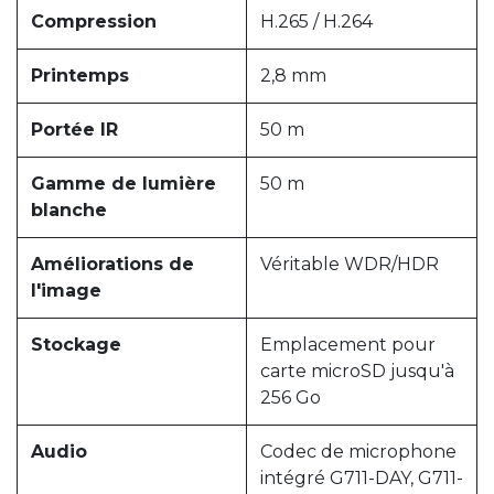
Compression
H.265 / H.264
Printemps
2,8 mm
Portée IR
50 m
Gamme de lumière
50 m
blanche
Améliorations de
Véritable WDR/HDR
l'image
Stockage
Emplacement pour
carte microSD jusqu'à
256 Go
Audio
Codec de microphone
intégré G711-DAY, G711-