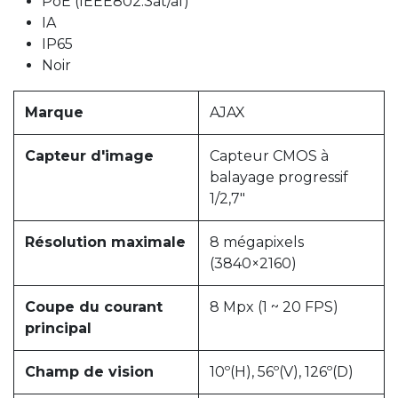
PoE (IEEE802.3at/af)
IA
IP65
Noir
Marque
AJAX
Capteur d'image
Capteur CMOS à
balayage progressif
1/2,7"
Résolution maximale
8 mégapixels
(3840×2160)
Coupe du courant
8 Mpx (1 ~ 20 FPS)
principal
Champ de vision
10º(H), 56º(V), 126º(D)