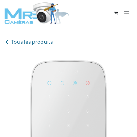
Se rendre au contenu
Tous les produits