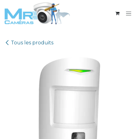
Se rendre au contenu
Tous les produits