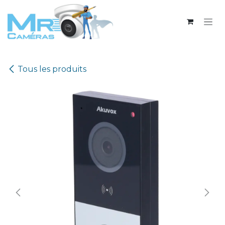
Se rendre au contenu
Tous les produits