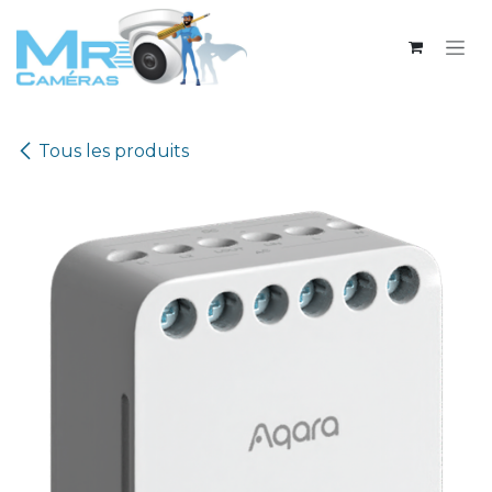
Se rendre au contenu
Tous les produits