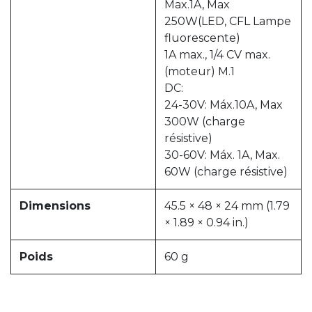
Max.1A, Max
250W(LED, CFL Lampe
fluorescente)
1A max., 1/4 CV max.
(moteur) M.1
DC:
24-30V: Máx.10A, Max
300W (charge
résistive)
30-60V: Máx. 1A, Max.
60W (charge résistive)
Dimensions
45.5 × 48 × 24 mm (1.79
× 1.89 × 0.94 in.)
Poids
60 g