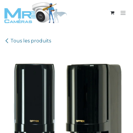
Se rendre au contenu
Tous les produits