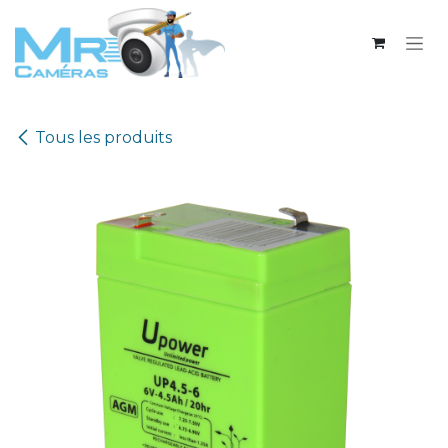
Se rendre au contenu
Tous les produits