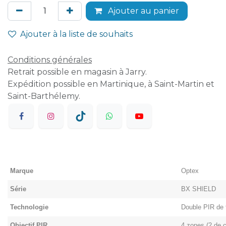
Ajouter au panier
Ajouter à la liste de souhaits
Conditions générales
Retrait possible en magasin à Jarry.
Expédition possible en Martinique, à Saint-Martin et
Saint-Barthélemy.
Marque
Optex
Série
BX SHIELD
Technologie
Double PIR de 
Objectif PIR
4 zones (2 de 