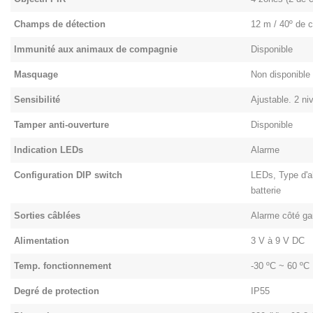
Champs de détection
12 m / 40º de c
Immunité aux animaux de compagnie
Disponible
Masquage
Non disponible
Sensibilité
Ajustable. 2 n
Tamper anti-ouverture
Disponible
Indication LEDs
Alarme
Configuration DIP switch
LEDs, Type d'al
batterie
Sorties câblées
Alarme côté ga
Alimentation
3 V à 9 V DC
Temp. fonctionnement
-30 ºC ~ 60 ºC
Degré de protection
IP55