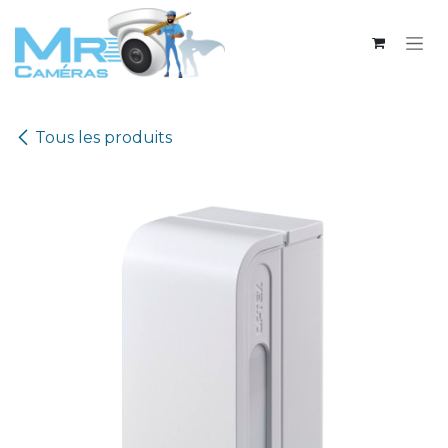
Se rendre au contenu
Tous les produits