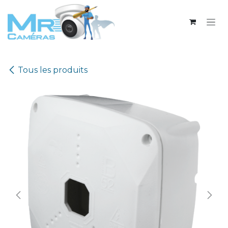
Se rendre au contenu
Tous les produits