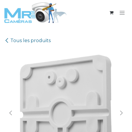
Se rendre au contenu
Tous les produits