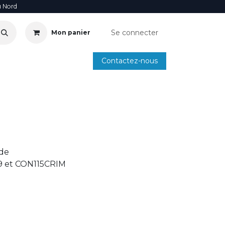
u Nord
Se connecter
Mon panier
Contactez-nous
SOIRE
ANNUAIRE INSTALLATEURS
SMARTPHONE
ide
9 et CON115CRIM