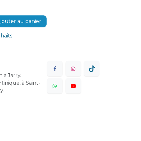
jouter au panier
uhaits
 à Jarry.
tinique, à Saint-
y.