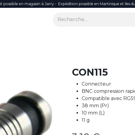
it possible en magasin à Jarry - Expédition possible en Martinique et Iles d
ONS
SÉCURITÉ
SMART LIFE
RÉSEAU WIFI
ACCES
CON115
Connecteur
BNC compression rap
Compatible avec RG5
38 mm (Pr)
10 mm (L)
11 g