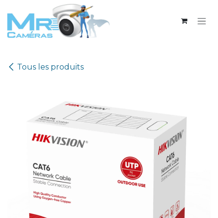
Se rendre au contenu
Tous les produits