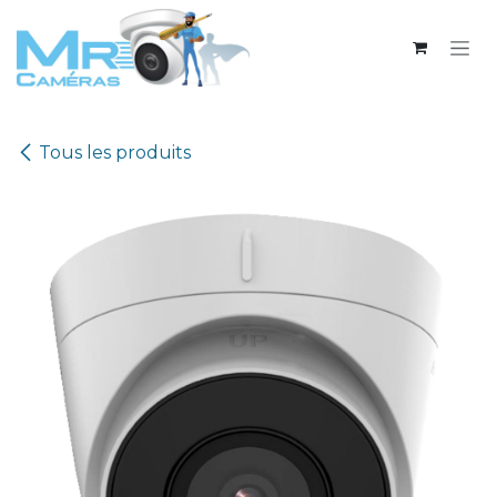
Se rendre au contenu
Tous les produits