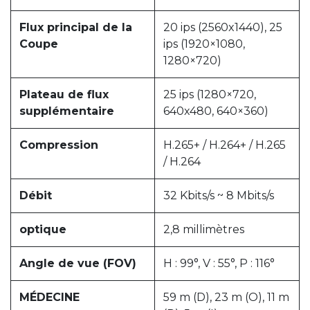
Flux principal de la
20 ips (2560x1440), 25
Coupe
ips (1920×1080,
1280×720)
Plateau de flux
25 ips (1280×720,
supplémentaire
640x480, 640×360)
Compression
H.265+ / H.264+ / H.265
/ H.264
Débit
32 Kbits/s ~ 8 Mbits/s
optique
2,8 millimètres
Angle de vue (FOV)
H : 99°, V : 55°, P : 116°
MÉDECINE
59 m (D), 23 m (O), 11 m