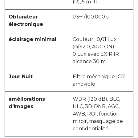
(R), 5 m (I)
Obturateur
1/3~1/100.000 s
électronique
éclairage minimal
Couleur : 0,01 Lux
@(F2.0, AGC ON)
0 Lux avec EXIR IR
alcance 30 m
Jour Nuit
Filtre mécanique ICR
amovible
améliorations
WDR (120 dB), BLC,
d'images
HLC, 3D-DNR, AGC,
AWB, ROI, fonction
miroir, masquage de
confidentialité