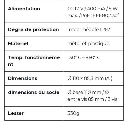
Alimentation
CC 12 V / 400 mA / 5 W
max. /PoE IEEE802.3af
Degré de protection
Imperméable IP67
Matériel
métal et plastique
Temp. fonctionneme
-30º C ~ +60º C
nt
Dimensions
Ø 110 x 85,3 mm (Al)
dimensions du socle
Ø base 110 mm / Ø
entre vis 85 mm / 3 vis
Lester
330g