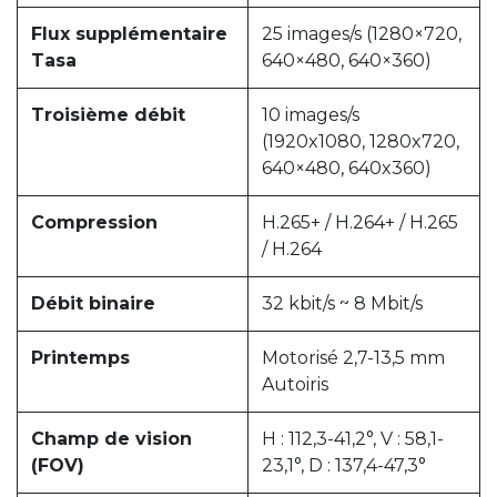
Flux supplémentaire
25 images/s (1280×720,
Tasa
640×480, 640×360)
Troisième débit
10 images/s
(1920x1080, 1280x720,
640×480, 640x360)
Compression
H.265+ / H.264+ / H.265
/ H.264
Débit binaire
32 kbit/s ~ 8 Mbit/s
Printemps
Motorisé 2,7-13,5 mm
Autoiris
Champ de vision
H : 112,3-41,2°, V : 58,1-
(FOV)
23,1°, D : 137,4-47,3°