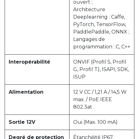
ouvert ;
Architecture
Deeplearning : Caffe,
PyTorch, TensorFlow,
PaddlePaddle, ONNX ;
Langages de
programmation : C, C++
Interopérabilité
ONVIF (Profil S, Profil
G, Profil T), ISAPI, SDK,
ISUP
Alimentation
12 V CC / 1,21 A / 14,5 W
max. / PoE IEEE
802.3at
Sortie 12V
Oui (Max. 100 mA)
Degré de protection
Étanchéité IP67,