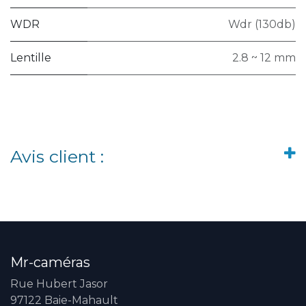
WDR
Wdr (130db)
Lentille
2.8 ~ 12 mm
Avis client :
Mr-caméras
Rue Hubert Jasor
97122 Baie-Mahault