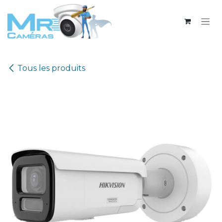
Se rendre au contenu
Tous les produits