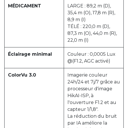
MÉDICAMENT
LARGE : 89,2 m (D),
35,4 m (O), 17,8 m (R),
8,9 m (I)
TÉLÉ : 220,0 m (D),
87,3 m (O), 44,0 m (R),
22,0 m (I)
Éclairage minimal
Couleur : 0,0005 Lux
@(F1.2, AGC activé)
ColorVu 3.0
Imagerie couleur
24h/24 et 7j/7 grâce au
processeur d'image
HikAI-ISP, à
l'ouverture F1.2 et au
capteur 1/1,8".
La réduction du bruit
par IA améliore la