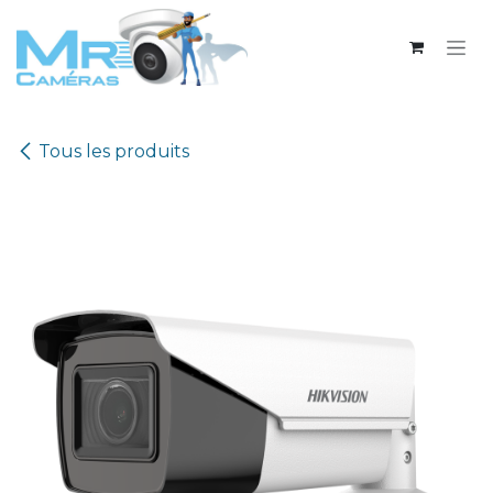
Se rendre au contenu
Tous les produits