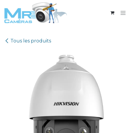
Se rendre au contenu
Tous les produits