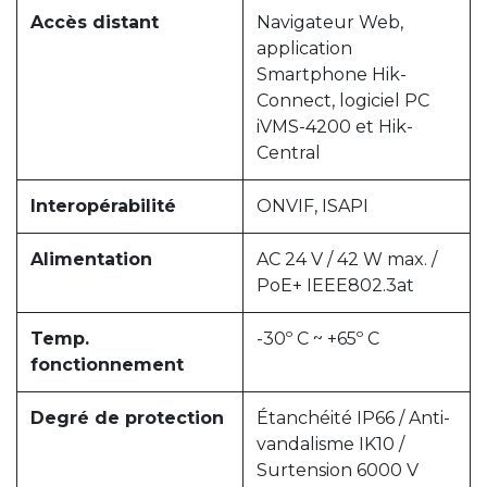
Accès distant
Navigateur Web,
application
Smartphone Hik-
Connect, logiciel PC
iVMS-4200 et Hik-
Central
Interopérabilité
ONVIF, ISAPI
Alimentation
AC 24 V / 42 W max. /
PoE+ IEEE802.3at
Temp.
-30º C ~ +65º C
fonctionnement
Degré de protection
Étanchéité IP66 / Anti-
vandalisme IK10 /
Surtension 6000 V