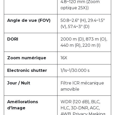
4.8~120 mm (Zoom
optique 25X))
Angle de vue (FOV)
50.8~2.6º (H), 29.4~1.5º
(V), 57.4~3º (D)
DORI
2000 m (D), 873 m (O),
440 m (R), 220 m (I)
Zoom numérique
16X
Electronic shutter
1/1s~1/30.000 s
Jour / Nuit
Filtre ICR mécanique
amovible
Améliorations
WDR (120 dB), BLC,
d'image
HLC, 3D-DNR, AGC,
AWB, Privacy Masking,