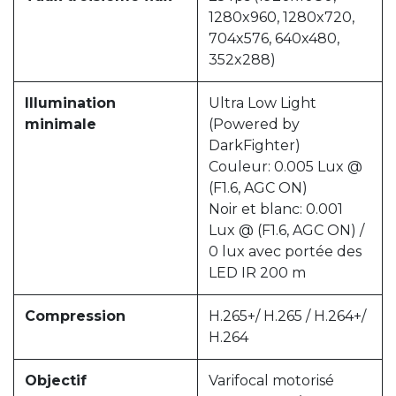
1280x960, 1280x720,
704x576, 640x480,
352x288)
Illumination
Ultra Low Light
minimale
(Powered by
DarkFighter)
Couleur: 0.005 Lux @
(F1.6, AGC ON)
Noir et blanc: 0.001
Lux @ (F1.6, AGC ON) /
0 lux avec portée des
LED IR 200 m
Compression
H.265+/ H.265 / H.264+/
H.264
Objectif
Varifocal motorisé