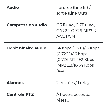
Audio
1 entrée (Line In) / 1
sortie (Line Out)
Compression audio
G.711alaw, G.711ulaw,
G.722.1, G.726, MP2L2,
AAC, PCM
Débit binaire audio
64 Kbps (G.711)/16 Kbps
(G.722.1)/16 Kbps
(G.726)/32-192 Kbps
(MP2L2)/16-64 Kbps
(AAC)
Alarmes
2 entrées / 1 relay
Contrôle PTZ
À travers accès par
réseau