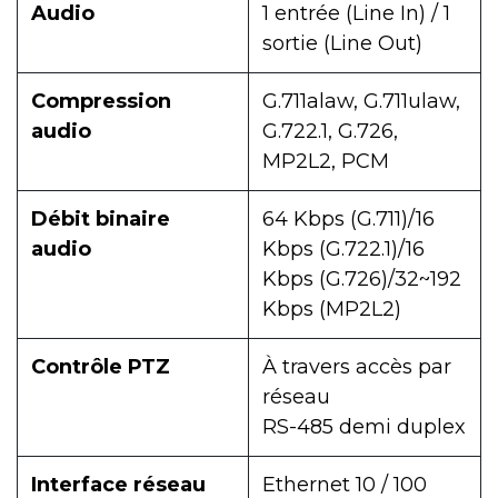
Audio
1 entrée (Line In) / 1
sortie (Line Out)
Compression
G.711alaw, G.711ulaw,
audio
G.722.1, G.726,
MP2L2, PCM
Débit binaire
64 Kbps (G.711)/16
audio
Kbps (G.722.1)/16
Kbps (G.726)/32~192
Kbps (MP2L2)
Contrôle PTZ
À travers accès par
réseau
RS-485 demi duplex
Interface réseau
Ethernet 10 / 100