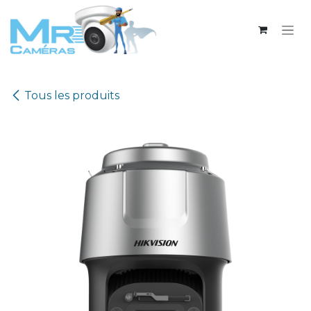
Se rendre au contenu
Tous les produits