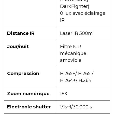
DarkFighter)
0 lux avec éclairage
IR
Distance IR
Laser IR 500m
Jour/nuit
Filtre ICR
mécanique
amovible
Compression
H.265+/ H.265 /
H.264+/ H.264
Zoom numérique
16X
Electronic shutter
1/1s~1/30.000 s