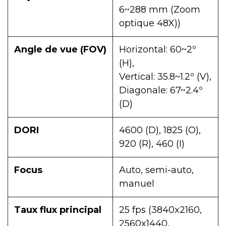
6~288 mm (Zoom
optique 48X))
Angle de vue (FOV)
Horizontal: 60~2º
(H),
Vertical: 35.8~1.2º (V),
Diagonale: 67~2.4º
(D)
DORI
4600 (D), 1825 (O),
920 (R), 460 (I)
Focus
Auto, semi-auto,
manuel
Taux flux principal
25 fps (3840x2160,
2560x1440,