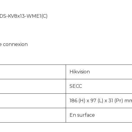
o DS-KV8x13-WME1(C)
de connexion
Hikvision
SECC
186 (H) x 97 (L) x 31 (Pr) m
En surface