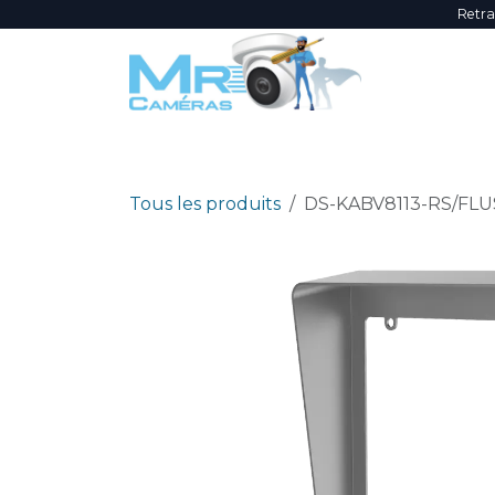
Se rendre au contenu
Retra
NOUVEAUTÉS
ÉVÈNEMENTS
PROMOTI
Tous les produits
DS-KABV8113-RS/FL