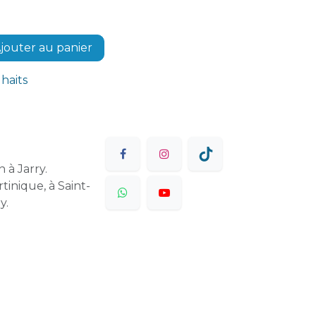
jouter au panier
uhaits
 à Jarry.
tinique, à Saint-
y.