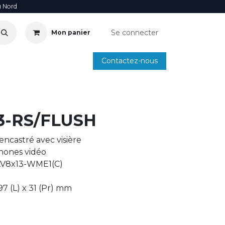
u Nord
Se connecter
Mon panier
Contactez-nous
SOIRE
ANNUAIRE INSTALLATEURS
SMARTPHONE
3-RS/FLUSH
ncastré avec visière
hones vidéo
KV8x13-WME1(C)
97 (L) x 31 (Pr) mm