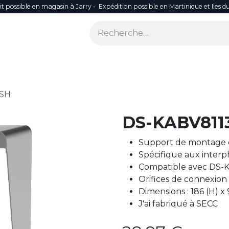
it possible en magasin à Jarry - Expédition possible en Martinique et Iles d
ONS
SÉCURITÉ
SMART LIFE
RÉSEAU WIFI
ACCES
USH
DS-KABV811
Support de montage e
Spécifique aux interp
Compatible avec DS-
Orifices de connexion
Dimensions : 186 (H) x 
J'ai fabriqué à SECC