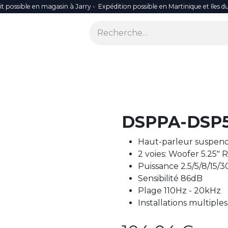
it possible en magasin à Jarry - Expédition possible en Martinique et Iles d
ONS
SÉCURITÉ
SMART LIFE
RÉSEAU WIFI
ACCES
DSPPA-DSP
Haut-parleur suspen
2 voies: Woofer 5.25" 
Puissance 2.5/5/8/15/
Sensibilité 86dB
Plage 110Hz - 20kHz
Installations multiples