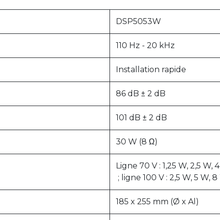
DSP5053W
110 Hz - 20 kHz
Installation rapide
86 dB ± 2 dB
101 dB ± 2 dB
30 W (8 Ω)
Ligne 70 V : 1,25 W, 2,5 W, 
; ligne 100 V : 2,5 W, 5 W, 
185 x 255 mm (Ø x Al)