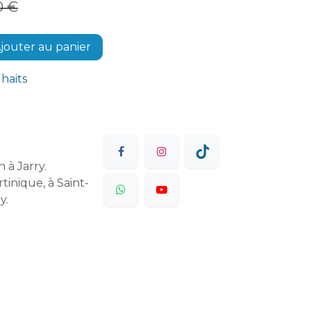
0
€
jouter au panier
uhaits
 à Jarry.
tinique, à Saint-
y.