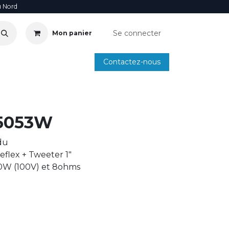
u Nord
Se connecter
Mon panier
Contactez-nous
SOIRE
ANNUAIRE INSTALLATEURS
SMARTPHONE
5053W
du
Reflex + Tweeter 1"
30W (100V) et 8ohms