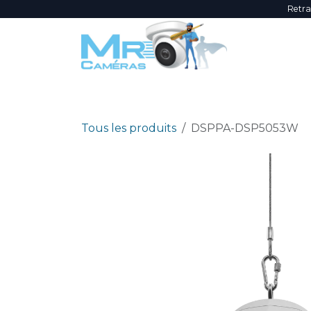
Se rendre au contenu
Retra
NOUVEAUTÉS
ÉVÈNEMENTS
PROMOTI
Tous les produits
DSPPA-DSP5053W