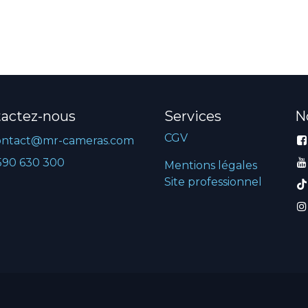
actez-nous
Services
N
CGV
ontact@mr-cameras.com
590 630 300
Mentions légales
Site professionnel