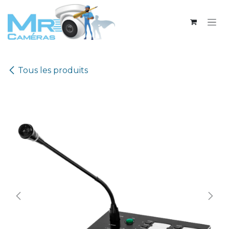
Se rendre au contenu
Tous les produits