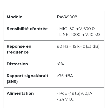
Modèle
PAVA9008
Sensibilité d'entrée
- MIC : 30 mV, 600 Ω
- LINE : 1000 mV, 10 kΩ
Réponse en
80 Hz ~ 15 kHz (±3 dB)
fréquence
Distorsion
<1%
Rapport signal/bruit
>75 dBA
(SNR)
Alimentation
- PoE (48±3)V, 0,1A
- 24 V CC