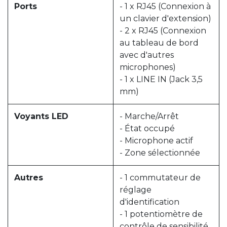
Ports
- 1 x RJ45 (Connexion à
un clavier d'extension)
- 2 x RJ45 (Connexion
au tableau de bord
avec d'autres
microphones)
- 1 x LINE IN (Jack 3,5
mm)
Voyants LED
- Marche/Arrêt
- État occupé
- Microphone actif
- Zone sélectionnée
Autres
- 1 commutateur de
réglage
d'identification
- 1 potentiomètre de
contrôle de sensibilité