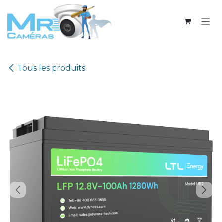
Se rendre au contenu
Tous les produits