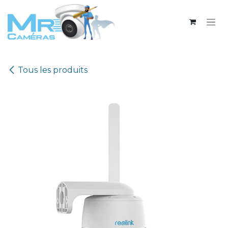
Se rendre au contenu
Tous les produits