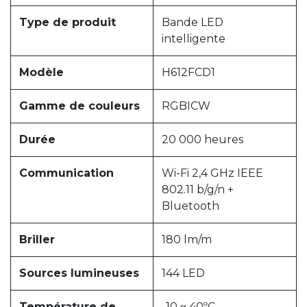
Type de produit
Bande LED
intelligente
Modèle
H612FCD1
Gamme de couleurs
RGBICW
Durée
20 000 heures
Communication
Wi-Fi 2,4 GHz IEEE
802.11 b/g/n +
Bluetooth
Briller
180 lm/m
Sources lumineuses
144 LED
Température de
-10 ~ 40ºC