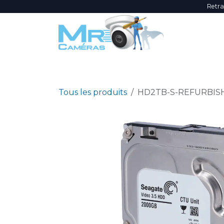
Se rendre au contenu
Retra
NOUVEAUTÉS
ÉVÈNEMENTS
PROMOTI
Tous les produits
HD2TB-S-REFURBIS