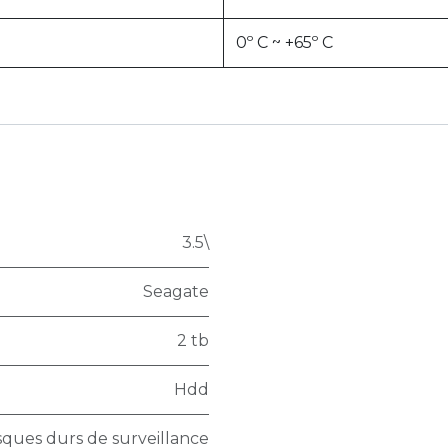
0º C ~ +65º C
3.5\
Seagate
2 tb
Hdd
sques durs de surveillance