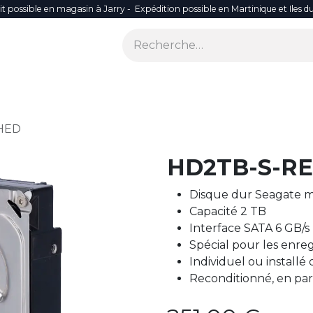
it possible en magasin à Jarry - Expédition possible en Martinique et Iles d
ONS
SÉCURITÉ
SMART LIFE
RÉSEAU WIFI
ACCES
HED
HD2TB-S-R
Disque dur Seagate
Capacité 2 TB
Interface SATA 6 GB/s
Spécial pour les enreg
Individuel ou installé
Reconditionné, en par