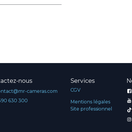
actez-nous
Services
N
CGV
ontact@mr-cameras.com
590 630 300
Mentions légales
Site professionnel