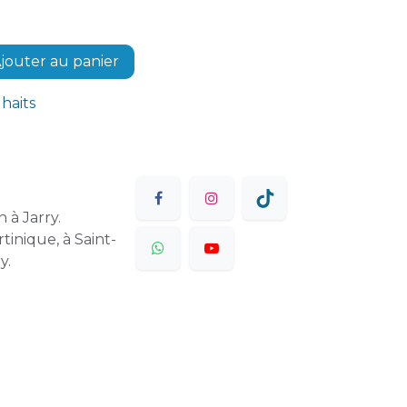
jouter au panier
uhaits
 à Jarry.
tinique, à Saint-
y.