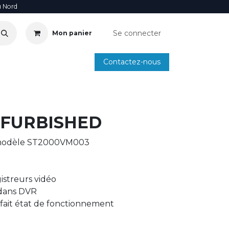
u Nord
Se connecter
Mon panier
Contactez-nous
SOIRE
ANNUAIRE INSTALLATEURS
SMARTPHONE
EFURBISHED
 modèle ST2000VM003
istreurs vidéo
 dans DVR
fait état de fonctionnement