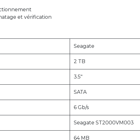
onctionnement
atage et vérification
Seagate
2 TB
3.5"
SATA
6 Gb/s
Seagate ST2000VM003
64 MB