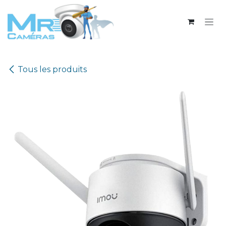
Se rendre au contenu
Tous les produits