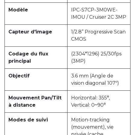
Modèle
IPC-S7CP-3M0WE-
IMOU / Cruiser 2C 3MP
Capteur d'image
1/2.8” Progressive Scan
CMOS
Codage du flux
(2304*1296) 25/30fps
principal
(3MP)
Objectif
3.6 mm (Angle de
vision diagonal 107º)
Mouvement Pan/Tilt
Horizontal: 355°,
à distance
Vertical: 0~90°
Modes de suivi
Motion-tracking
(mouvement), vie
privée (cache