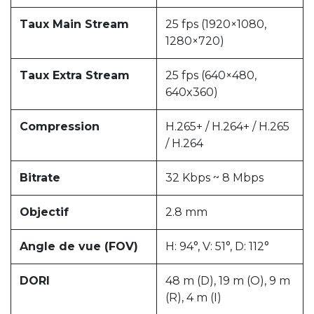
Taux Main Stream
25 fps (1920×1080,
1280×720)
Taux Extra Stream
25 fps (640×480,
640x360)
Compression
H.265+ / H.264+ / H.265
/ H.264
Bitrate
32 Kbps ~ 8 Mbps
Objectif
2.8 mm
Angle de vue (FOV)
H: 94°, V: 51°, D: 112°
DORI
48 m (D), 19 m (O), 9 m
(R), 4 m (I)