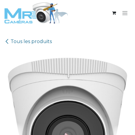
Se rendre au contenu
Tous les produits