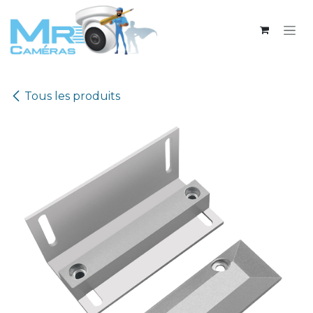
Se rendre au contenu
Tous les produits