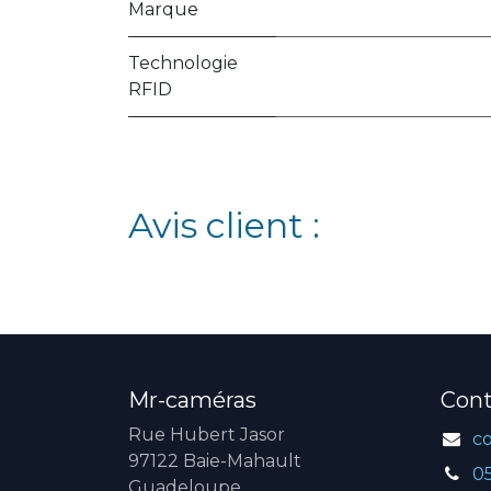
Marque
Technologie
RFID
Avis client :
Mr-caméras
Cont
Rue Hubert Jasor
c
97122 Baie-Mahault
0
Guadeloupe