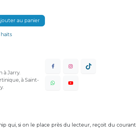
jouter au panier
uhaits
 à Jarry.
tinique, à Saint-
y.
p qui, si on le place près du lecteur, reçoit du courant