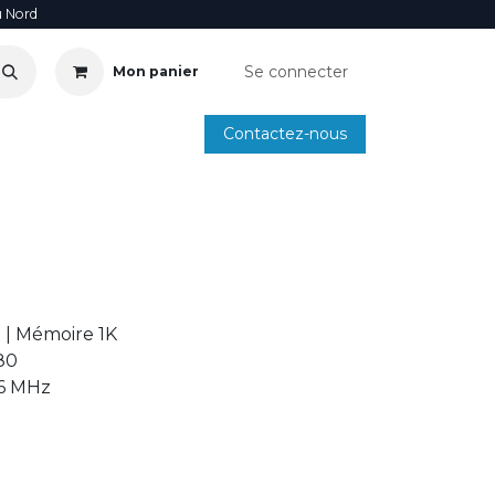
u Nord
Se connecter
Mon panier
Contactez-nous
SOIRE
ANNUAIRE INSTALLATEURS
SMARTPHONE
 | Mémoire 1K
80
56 MHz