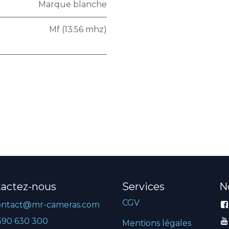
Marque blanche
Mf (13.56 mhz)
actez-nous
Services
N
CGV
ontact@mr-cameras.com
590 630 300
Mentions légales