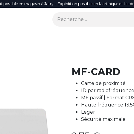
it possible en magasin à Jarry - Expédition possible en Martinique et Iles d
ONS
SÉCURITÉ
SMART LIFE
RÉSEAU WIFI
ACCES
MF-CARD
Carte de proximité
ID par radiofréquence
MF passif | Format CR
Haute fréquence 13.
Leger
Sécurité maximale