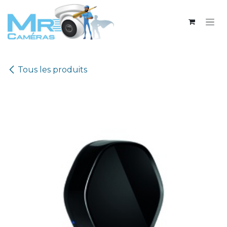
Se rendre au contenu
Tous les produits