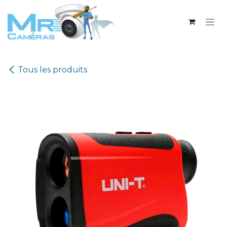
Se rendre au contenu
Tous les produits