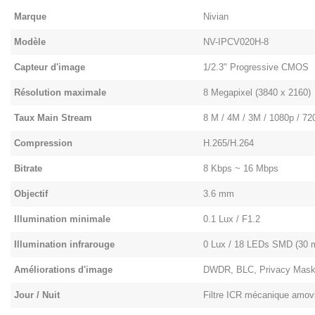
Marque
Nivian
Modèle
NV-IPCV020H-8
Capteur d'image
1/2.3" Progressive CMOS
Résolution maximale
8 Megapixel (3840 x 2160)
Taux Main Stream
8 M / 4M / 3M / 1080p / 72
Compression
H.265/H.264
Bitrate
8 Kbps ~ 16 Mbps
Objectif
3.6 mm
Illumination minimale
0.1 Lux / F1.2
Illumination infrarouge
0 Lux / 18 LEDs SMD (30 
Améliorations d'image
DWDR, BLC, Privacy Mask
Jour / Nuit
Filtre ICR mécanique amov