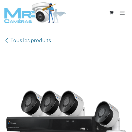
Se rendre au contenu
Tous les produits