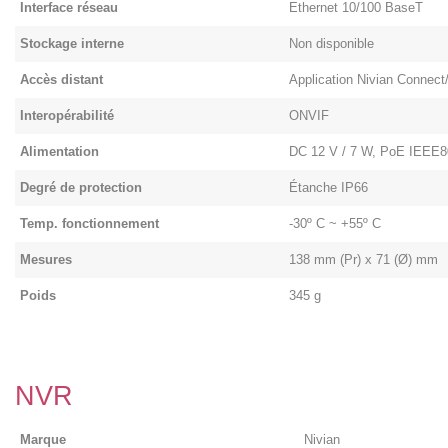
Interface réseau
Ethernet 10/100 BaseT
Stockage interne
Non disponible
Accès distant
Application Nivian Conne
Interopérabilité
ONVIF
Alimentation
DC 12 V / 7 W, PoE IEEE8
Degré de protection
Étanche IP66
Temp. fonctionnement
-30º C ~ +55º C
Mesures
138 mm (Pr) x 71 (Ø) mm
Poids
345 g
NVR
Marque
Nivian