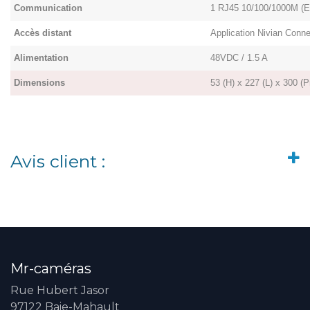
Communication
1 RJ45 10/100/1000M (E
Accès distant
Application Nivian Con
Alimentation
48VDC / 1.5 A
Dimensions
53 (H) x 227 (L) x 300 (
Avis client :
Mr-caméras
Rue Hubert Jasor
97122 Baie-Mahault