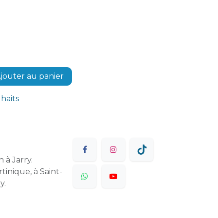
jouter au panier
uhaits
 à Jarry.
tinique, à Saint-
y.