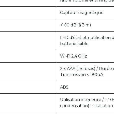
faible Volume et timing de 
Capteur magnétique
<100 dB (à 3 m)
LED d'état et notification 
batterie faible
Wi-Fi 2,4 GHz
2 x AAA (incluses) / Durée 
Transmission ≤ 180uA
ABS
Utilisation intérieure / Tª
condensation) Installation