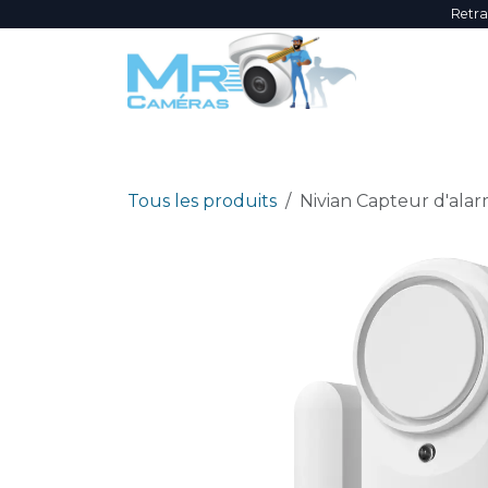
Se rendre au contenu
Retra
NOUVEAUTÉS
ÉVÈNEMENTS
PROMOTI
Tous les produits
Nivian Capteur d'alar