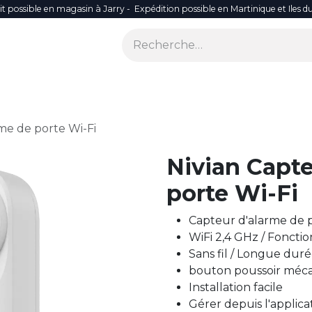
it possible en magasin à Jarry - Expédition possible en Martinique et Iles d
ONS
SÉCURITÉ
SMART LIFE
RÉSEAU WIFI
ACCES
me de porte Wi-Fi
Nivian Capte
porte Wi-Fi
Capteur d'alarme de 
WiFi 2,4 GHz / Foncti
Sans fil / Longue duré
bouton poussoir méc
Installation facile
Gérer depuis l'applica