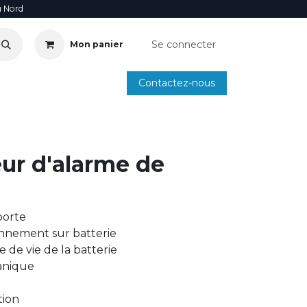
u Nord
Se connecter
Mon panier
Contactez-nous
SOIRE
ANNUAIRE INSTALLATEURS
SMARTPHONE
ur d'alarme de
porte
onnement sur batterie
e de vie de la batterie
anique
tion