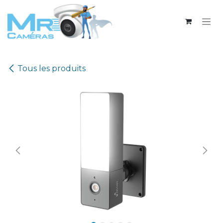
Se rendre au contenu
Tous les produits