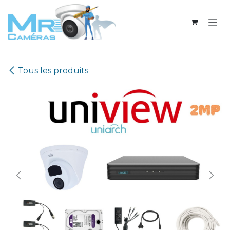
Se rendre au contenu
Tous les produits