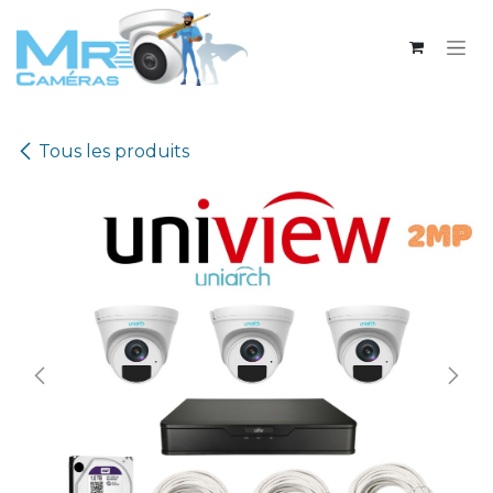
Se rendre au contenu
Tous les produits