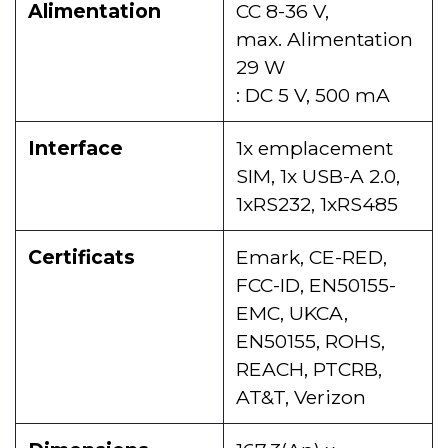
Alimentation
CC 8-36 V,
max. Alimentation
29 W
: DC 5 V, 500 mA
Interface
1x emplacement
SIM, 1x USB-A 2.0,
1xRS232, 1xRS485
Certificats
Emark, CE-RED,
FCC-ID, EN50155-
EMC, UKCA,
EN50155, ROHS,
REACH, PTCRB,
AT&T, Verizon