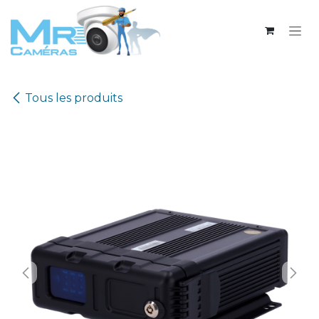
Se rendre au contenu
Tous les produits