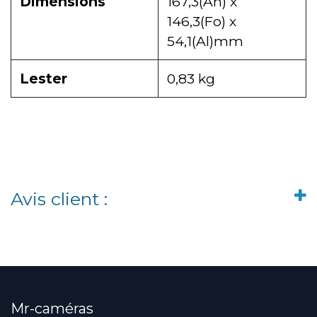
Dimensions
167,3(An) x
146,3(Fo) x
54,1(Al)mm
Lester
0,83 kg
Avis client :
Mr-caméras