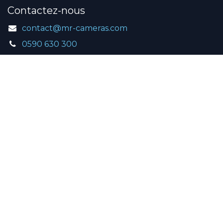
Contactez-nous
contact@mr-cameras.com
0590 630 300
Services
CGV
Mentions légales
Site professionnel
Nous suivre
Facebook
Youtube