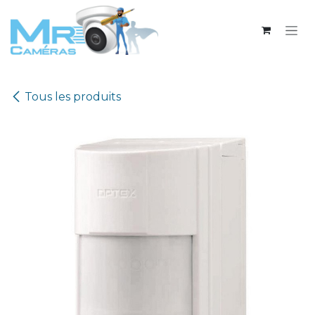
Se rendre au contenu
Tous les produits